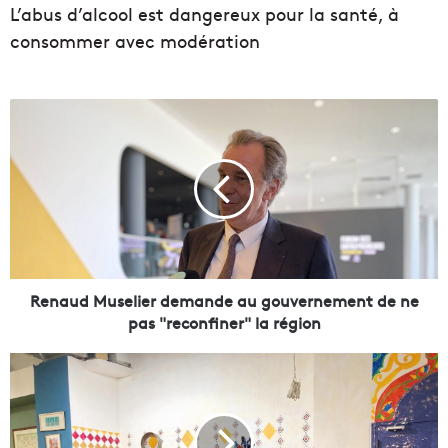
L’abus d’alcool est dangereux pour la santé, à
consommer avec modération
R
e
n
a
u
d
M
u
s
e
Renaud Muselier demande au gouvernement de ne
l
pas "reconfiner" la région
i
e
S
r
o
d
u
e
k
m
,