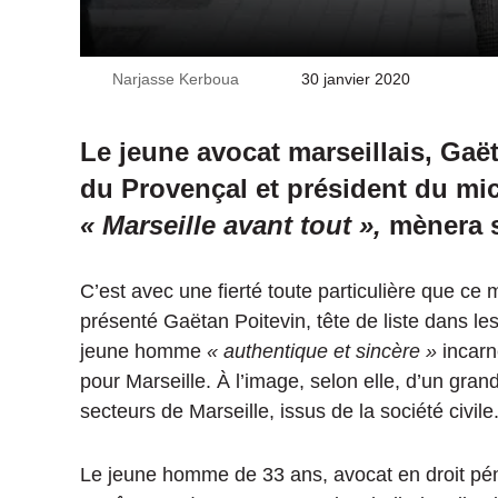
Narjasse Kerboua
Envoyer
30 janvier 2020
un
courriel
Le jeune avocat marseillais,
Gaë
du Provençal et président du mic
« Marseille avant tout »,
mènera sa
C’est avec une fierté toute particulière que ce 
présenté
Gaëtan
Poitevin, tête de liste dans le
jeune homme
« authentique et sincère »
incarn
pour Marseille. À l’image, selon elle, d’un gra
secteurs de Marseille, issus de la société civile
Le jeune homme de 33 ans, avocat en droit pén