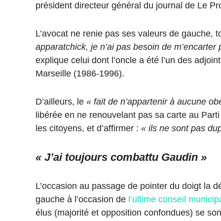
président directeur général du journal de Le P
L’avocat ne renie pas ses valeurs de gauche, to
apparatchick, je n’ai pas besoin de m’encarter p
explique celui dont l’oncle a été l’un des adjoi
Marseille
(1986-1996)
.
D’ailleurs, le
« fait de n’appartenir à aucune ob
libérée en ne renouvelant pas sa carte au Parti
les citoyens, et d’affirmer :
« i
ls ne sont pas du
« J’ai toujours combattu Gaudin »
L’occasion au passage de pointer du doigt la dé
gauche à l’occasion de
l’ultime
conseil municip
élus
(majorité et opposition confondues)
se son