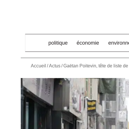
élément de menu
politique
économie
environ
Accueil
/
Actus
/
Gaëtan Poitevin, tête de liste d