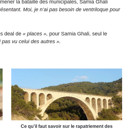
mener la bataille des municipales, Samia Ghali
résentant. Moi, je n’ai pas besoin de ventriloque pour
s deal de
« places »,
pour Samia Ghali, seul le
i pas vu celui des autres ».
C
e
q
u
'
i
l
f
a
u
Ce qu'il faut savoir sur le rapatriement des