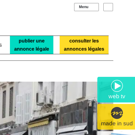
Sidebar (barre laté
Recherche
publier une
consulter les
s
annonce légale
annonces légales
web tv
made in sud