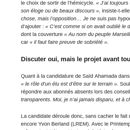
le choix de sortir de l’hémicycle.
« J’ai toujour
son éloge ou de beaux discours »,
insiste-t-ell
chose, mais l’opposition…
Je ne suis pas hypocr
d’ajouter :
« C’est comme si on avait oublié le
dont la couverture
« Au nom du peuple Marseill
car
« il faut faire preuve de sobriété ».
Discuter oui, mais le projet avant tou
Quant à la candidature de Saïd
Ahamada
dans 
« le rôle d’un élu est d’être sur le terrain ».
Soul
répondre aux abonnés absents lors des conseil
transparents.
Moi, je n’ai jamais disparu, et à c
La candidate déroule donc, sans cacher le fait
encore Yvon
Berland (LREM)
.
Avec le Printemp