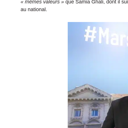
« mêmes valeurs »
que Samia
Ghali
, dont il 
au national.