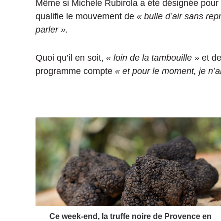
Même si Michèle Rubirola a été désignée pour 
qualifie le mouvement de
« bulle d’air sans rep
parler ».
Quoi qu’il en soit,
« loin de la tambouille »
et de
programme compte
« et pour le moment, je n’a
C
e
w
e
e
k
-
e
n
d
Ce week-end, la truffe noire de Provence en