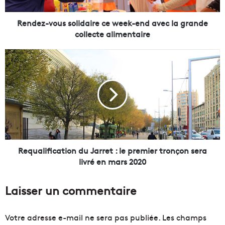
v
o
u
Rendez-vous solidaire ce week-end avec la grande
s
collecte alimentaire
s
o
R
l
e
i
q
d
u
a
a
i
l
r
i
e
f
c
i
e
c
Requalification du Jarret : le premier tronçon sera
w
a
livré en mars 2020
e
t
e
i
Laisser un commentaire
k
o
-
n
e
d
Votre adresse e-mail ne sera pas publiée.
Les champs
n
u