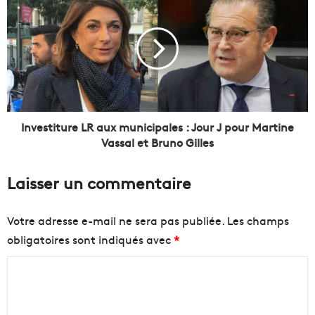
t
n
l
v
e
e
s
s
é
t
c
i
h
t
a
u
n
r
Investiture LR aux municipales : Jour J pour Martine
g
e
Vassal et Bruno Gilles
e
L
s
R
Laisser un commentaire
p
a
e
u
n
x
Votre adresse e-mail ne sera pas publiée.
Les champs
d
m
obligatoires sont indiqués avec
*
a
u
n
n
C
t
i
M
c
o
é
i
m