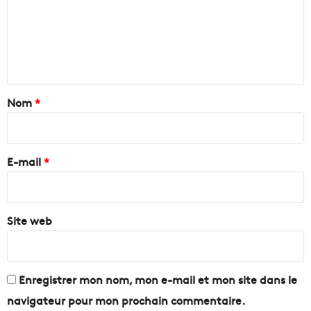
d
p
m
i
a
t
l
e
e
e
n
r
s
r
:
t
a
J
a
Nom
*
n
o
é
u
i
e
r
r
d
J
e
u
E-mail
*
p
F
o
*
u
u
t
r
u
Site web
M
r
a
r
t
i
Enregistrer mon nom, mon e-mail et mon site dans le
n
navigateur pour mon prochain commentaire.
e