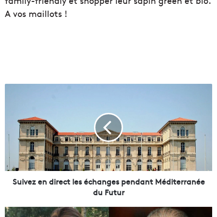
family-friendly et shopper leur sapin green et bio.
A vos maillots !
S
u
i
v
e
z
e
n
d
i
Suivez en direct les échanges pendant Méditerranée
r
du Futur
e
c
I