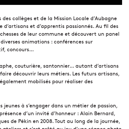
s des collèges et de la Mission Locale d’Aubagne
re d’artisans et d’apprentis passionnés. Au fil des
s richesses de leur commune et découvert un panel
 diverses animations : conférences sur
tif, concours…
graphe, couturière, santonnier… autant d’artisans
 faire découvrir leurs métiers. Les futurs artisans,
également mobilisés pour réaliser des
es jeunes à s’engager dans un métier de passion,
résence d’un invité d’honneur : Alain Bernard,
es de Pékin en 2008. Tout au long de la journée,
s ateliers et s’est prêté au jeu d’une séance photo