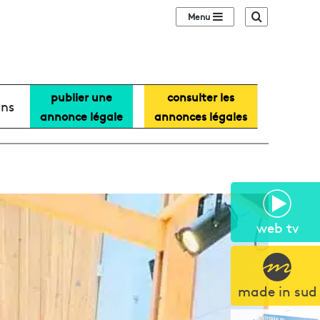
Sidebar (barre lat
Recherche
publier une
consulter les
ans
annonce légale
annonces légales
web tv
made in sud