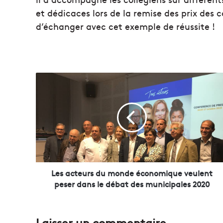
et dédicaces lors de la remise des prix des 
d’échanger avec cet exemple de réussite !
L
e
s
a
c
t
e
u
r
s
Les acteurs du monde économique veulent
d
peser dans le débat des municipales 2020
u
m
o
Laisser un commentaire