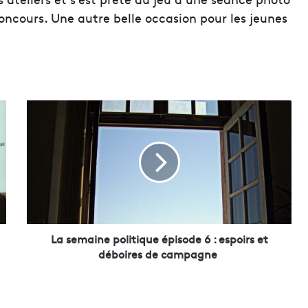
concours. Une autre belle occasion pour les jeunes
L
a
s
e
m
a
i
n
e
p
La semaine politique épisode 6 : espoirs et
o
déboires de campagne
l
i
t