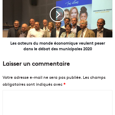
t
s
v
a
e
c
u
t
t
e
s
u
e
r
n
s
Les acteurs du monde économique veulent peser
s
d
dans le débat des municipales 2020
i
u
b
m
Laisser un commentaire
i
o
l
n
i
d
Votre adresse e-mail ne sera pas publiée.
Les champs
s
e
obligatoires sont indiqués avec
*
e
é
r
c
C
l
o
e
n
o
s
o
m
h
m