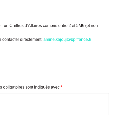
b
l
a
b
g
r un Chiffres d’Affaires compris entre 2 et 5M€ (et non
é
a
n
e contacter directement:
amine.kajouj@bpifrance.fr
t
c
é
l
è
b
r
e
 obligatoires sont indiqués avec
*
s
o
n
p
r
e