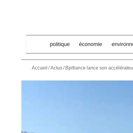
élément de menu
politique
économie
environ
Accueil
/
Actus
/
Bpifrance lance son accélérateur