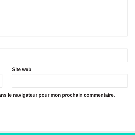
m
i
e
r
a
n
n
i
v
e
r
Site web
s
a
i
r
ans le navigateur pour mon prochain commentaire.
e
!