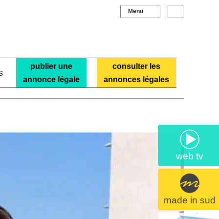
Sidebar (barre laté
Recherche
publier une
consulter les
s
annonce légale
annonces légales
web tv
made in sud