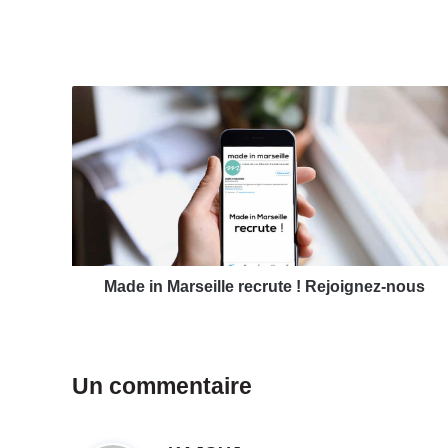
M
a
d
e
i
n
M
a
r
s
Made in Marseille recrute ! Rejoignez-nous
e
i
l
l
Un commentaire
e
r
e