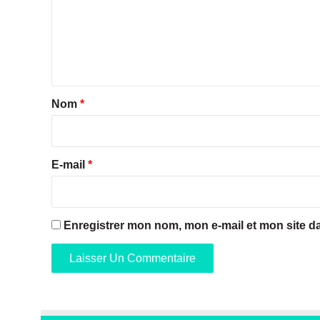
m
e
n
t
a
Nom
*
i
r
e
E-mail
*
*
Enregistrer mon nom, mon e-mail et mon site d