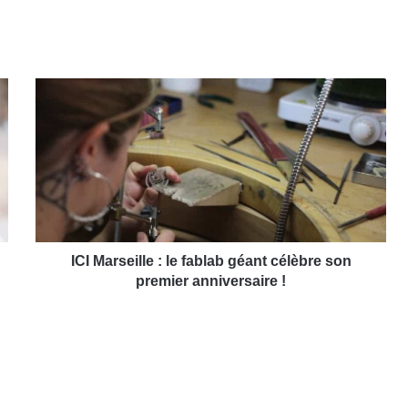
I
C
I
M
a
r
s
e
i
l
ICI Marseille : le fablab géant célèbre son
l
premier anniversaire !
e
:
l
e
f
a