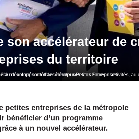
e son accélérateur de 
eprises du territoire
sanat et Pierre Villefranque, directeur régional de Bpifrance Provence-Alpes-Côte d’Azur ont présenté l'accélérateur Petites Entreprises.
e petites entreprises de la métropole
ir bénéficier d’un programme
âce à un nouvel accélérateur.