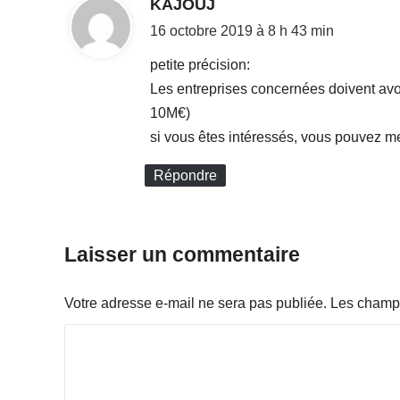
d
KAJOUJ
c
r
i
16 octobre 2019 à 8 h 43 min
u
t
t
petite précision:
e
Les entreprises concernées doivent avoi
!
:
10M€)
R
e
si vous êtes intéressés, vous pouvez m
j
o
Répondre
i
g
n
e
Laisser un commentaire
z
-
Votre adresse e-mail ne sera pas publiée.
Les champs
n
o
C
u
s
o
m