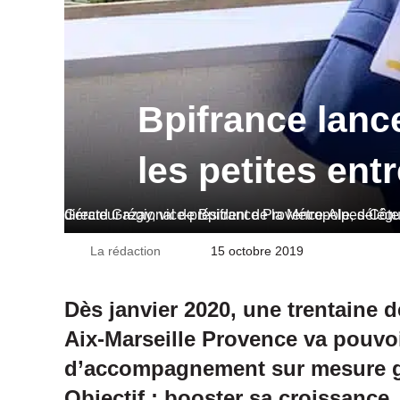
Bpifrance lanc
les petites entr
Gérard Gazay, vice-président de la Métropole, délégué au développement des entreprises, aux zones d'activités, au commerce et à l’arti
La rédaction
Envoyer
15 octobre 2019
un
courriel
Dès janvier 2020, une trentaine d
Aix-Marseille Provence va pouvo
d’accompagnement sur mesure gr
Objectif : booster sa croissance.