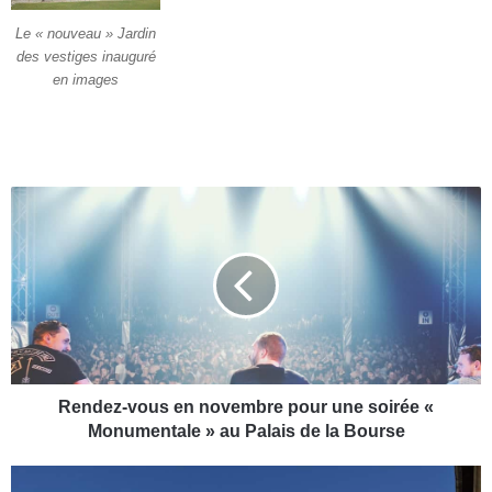
Le « nouveau » Jardin
des vestiges inauguré
en images
R
e
n
d
e
z
-
v
o
u
Rendez-vous en novembre pour une soirée «
s
Monumentale » au Palais de la Bourse
e
n
A