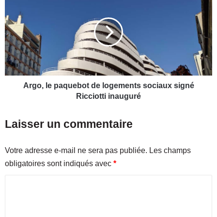
n
r
o
g
v
o
e
,
m
l
b
e
r
p
e
a
p
q
Argo, le paquebot de logements sociaux signé
o
u
Ricciotti inauguré
u
e
r
b
Laisser un commentaire
u
o
n
t
e
d
Votre adresse e-mail ne sera pas publiée.
Les champs
s
e
obligatoires sont indiqués avec
*
o
l
i
o
C
r
g
é
o
e
e
m
m
«