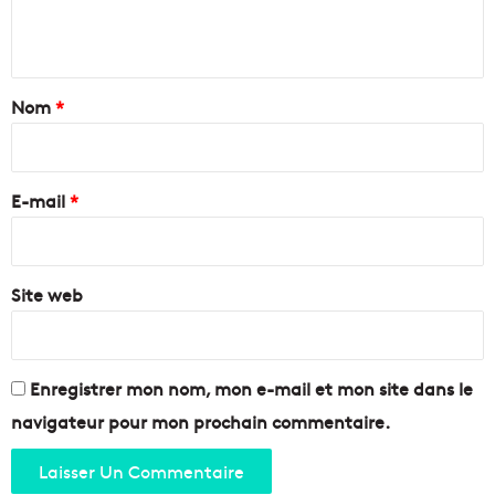
M
o
n
a
u
r
r
t
s
l
a
Nom
*
e
e
i
s
i
l
a
r
l
i
e
e
E-mail
*
d
a
*
n
t
Site web
s
à
l
'
H
Enregistrer mon nom, mon e-mail et mon site dans le
ô
navigateur pour mon prochain commentaire.
t
e
l