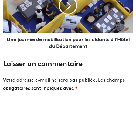
j
,
o
u
u
n
r
b
n
a
é
r
e
Une journée de mobilisation pour les aidants à l'Hôtel
à
d
du Département
t
e
i
m
Laisser un commentaire
r
o
a
b
m
i
Votre adresse e-mail ne sera pas publiée.
Les champs
i
l
obligatoires sont indiqués avec
*
s
i
u
s
C
o
a
u
t
o
v
i
m
r
o
m
e
n
à
p
e