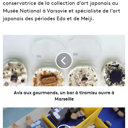
conservatrice de la collection d’art japonais au
Musée National à Varsovie et spécialiste de l’art
japonais des périodes Edo et de Meiji.
A
v
i
s
a
u
x
g
o
u
Avis aux gourmands, un bar à tiramisu ouvre à
r
Marseille
m
a
U
n
n
d
e
s