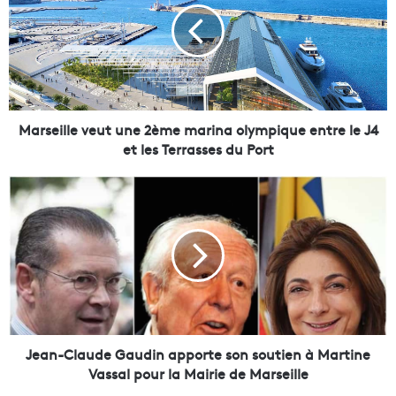
s
e
i
l
l
e
v
Marseille veut une 2ème marina olympique entre le J4
e
et les Terrasses du Port
u
t
J
u
e
n
a
e
n
2
-
è
C
m
l
e
a
m
u
a
d
Jean-Claude Gaudin apporte son soutien à Martine
r
e
Vassal pour la Mairie de Marseille
i
G