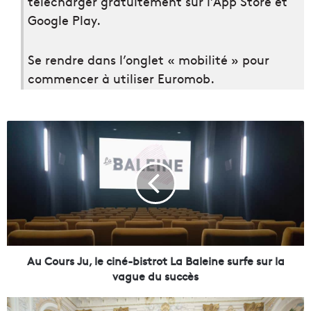
télécharger gratuitement sur l’App Store et
Google Play.
Se rendre dans l’onglet « mobilité » pour
commencer à utiliser Euromob.
A
u
C
o
u
r
s
J
u
,
Au Cours Ju, le ciné-bistrot La Baleine surfe sur la
l
vague du succès
e
c
I