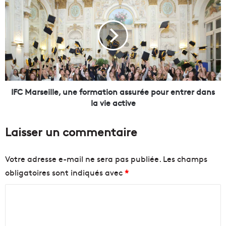
i
F
n
C
é
M
-
a
b
r
i
s
s
e
t
i
r
l
IFC Marseille, une formation assurée pour entrer dans
o
l
la vie active
t
e
L
,
Laisser un commentaire
a
u
B
n
a
e
Votre adresse e-mail ne sera pas publiée.
Les champs
l
f
obligatoires sont indiqués avec
*
e
o
i
r
C
n
m
e
a
o
s
t
m