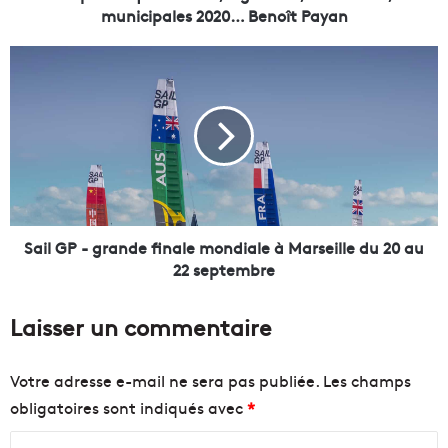
i
municipales 2020… Benoît Payan
q
u
S
e
a
!
i
É
l
c
G
o
P
l
-
e
g
s
r
,
a
Sail GP - grande finale mondiale à Marseille du 20 au
l
n
22 septembre
o
d
g
e
Laisser un commentaire
e
f
m
i
e
n
Votre adresse e-mail ne sera pas publiée.
Les champs
n
a
obligatoires sont indiqués avec
*
t
l
,
e
C