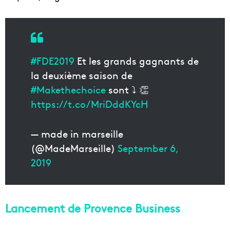
#FDE2019
Et les grands gagnants de
la deuxième saison de
#Makethechoice
sont ⤵️ 👏
https://t.co/MriDddKYcH
— made in marseille
(@MadeMarseille)
September 6,
2019
Lancement de Provence Business