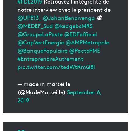
#FDE2019
Retrouvez l’intégralité de
notre interview avec le président de
@UPE13_
@JohanBencivenga
📽️
@MEDEF_Sud
@kedgebsMRS
@GroupeLaPoste
@EDFofficiel
@CapVertEnergie
@AMPMetropole
@BanquePopulaire
@PactePME
#EntreprendreAutrement
pic.twitter.com/tedWtRmQ8l
— made in marseille
(@MadeMarseille)
September 6,
2019