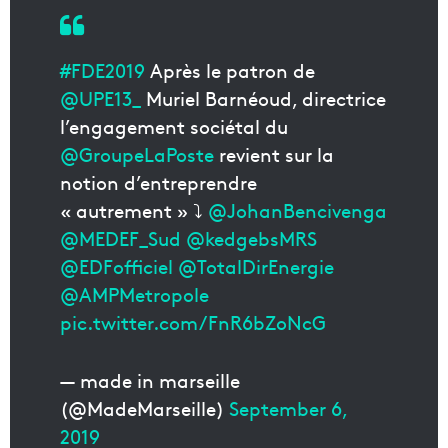
#FDE2019
Après le patron de
@UPE13_
Muriel Barnéoud, directrice
l’engagement sociétal du
@GroupeLaPoste
revient sur la
notion d’entreprendre
« autrement » ⤵️
@JohanBencivenga
@MEDEF_Sud
@kedgebsMRS
@EDFofficiel
@TotalDirEnergie
@AMPMetropole
pic.twitter.com/FnR6bZoNcG
— made in marseille
(@MadeMarseille)
September 6,
2019