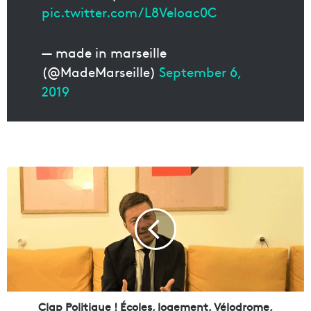
pic.twitter.com/L8Veloac0C
— made in marseille
(@MadeMarseille)
September 6,
2019
C
l
a
p
P
o
l
i
t
Clap Politique ! Écoles, logement, Vélodrome,