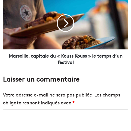
a
a
n
r
t
s
i
e
e
i
r
l
d
l
e
e
l
,
Marseille, capitale du « Kouss Kouss » le temps d’un
a
c
festival
n
a
o
p
Laisser un commentaire
u
i
v
t
e
a
Votre adresse e-mail ne sera pas publiée.
Les champs
l
l
obligatoires sont indiqués avec
*
l
e
e
d
C
t
u
o
«
o
u
K