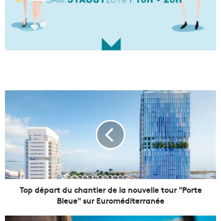
T
o
p
d
é
p
a
r
t
d
Top départ du chantier de la nouvelle tour "Porte
u
Bleue" sur Euroméditerranée
c
h
M