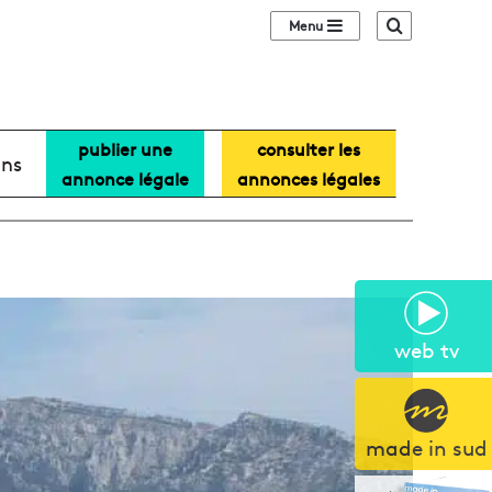
Sidebar (barre lat
Recherche
publier une
consulter les
ans
annonce légale
annonces légales
web tv
made in sud