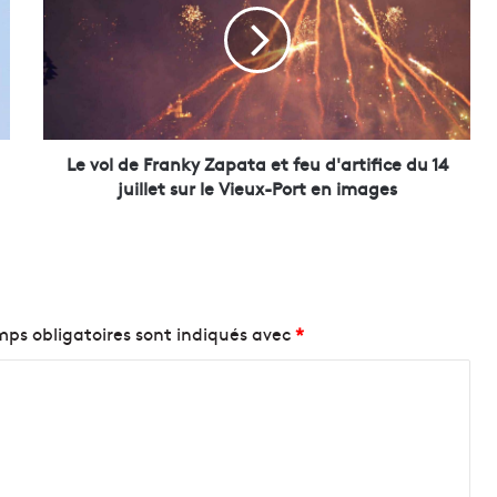
o
l
d
e
F
r
a
Le vol de Franky Zapata et feu d'artifice du 14
n
juillet sur le Vieux-Port en images
k
y
Z
a
p
a
ps obligatoires sont indiqués avec
*
t
a
e
t
f
e
u