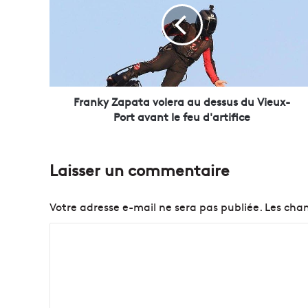
n
k
y
Z
a
p
a
Franky Zapata volera au dessus du Vieux-
t
Port avant le feu d'artifice
a
v
o
Laisser un commentaire
l
e
r
Votre adresse e-mail ne sera pas publiée.
Les cham
a
a
C
u
o
d
e
m
s
m
s