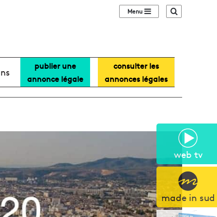
Sidebar (barre lat
Recherche
publier une
consulter les
ans
annonce légale
annonces légales
web tv
made in sud