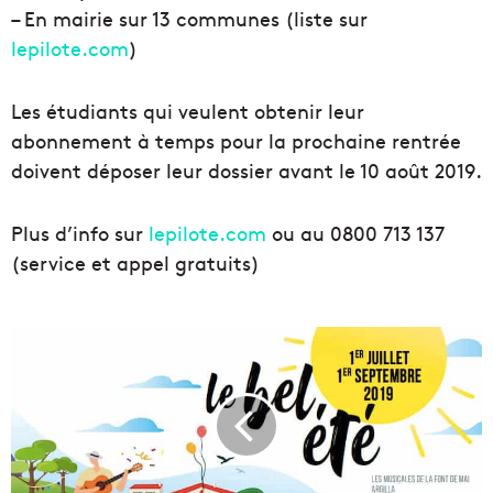
– En mairie sur 13 communes (liste sur
lepilote.com
)
Les étudiants qui veulent obtenir leur
abonnement à temps pour la prochaine rentrée
doivent déposer leur dossier avant le 10 août 2019.
Plus d’info sur
lepilote.com
ou au 0800 713 137
(service et appel gratuits)
F
a
i
t
e
s
l