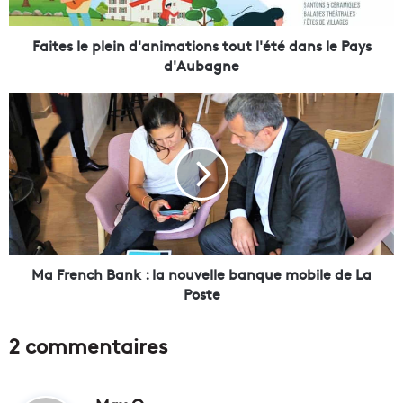
e
p
l
Faites le plein d'animations tout l'été dans le Pays
e
d'Aubagne
i
n
M
d
a
'
F
a
r
n
e
i
n
m
c
a
h
t
B
i
a
Ma French Bank : la nouvelle banque mobile de La
o
n
Poste
n
k
s
:
2 commentaires
t
l
o
a
u
n
t
d