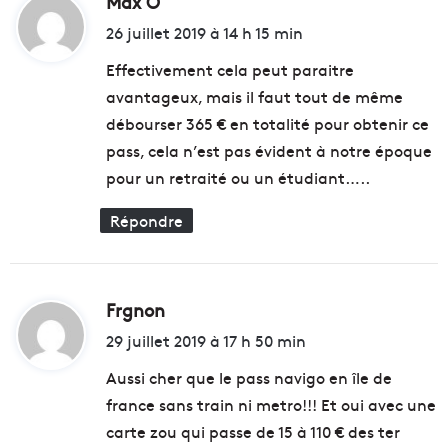
Max O
o
l
u
i
26 juillet 2019 à 14 h 15 min
'
v
t
é
e
Effectivement cela peut paraitre
t
l
avantageux, mais il faut tout de même
é
l
:
débourser 365 € en totalité pour obtenir ce
d
e
a
b
pass, cela n’est pas évident à notre époque
n
a
pour un retraité ou un étudiant…..
s
n
l
q
Répondre
e
u
P
e
a
m
y
o
Frgnon
d
s
b
d
i
i
29 juillet 2019 à 17 h 50 min
'
l
t
A
Aussi cher que le pass navigo en île de
e
u
d
france sans train ni metro!!! Et oui avec une
b
:
e
carte zou qui passe de 15 à 110 € des ter
a
L