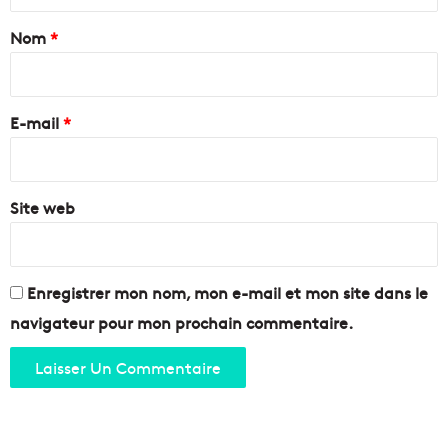
t
a
Nom
*
i
r
e
E-mail
*
*
Site web
Enregistrer mon nom, mon e-mail et mon site dans le
navigateur pour mon prochain commentaire.