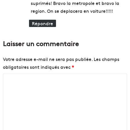
suprimés! Bravo la metropole et bravo la
g
a
n
P
region. On se deplacera en voiture!!!!!
e
o
s
Répondre
t
e
Laisser un commentaire
Votre adresse e-mail ne sera pas publiée.
Les champs
obligatoires sont indiqués avec
*
C
o
m
m
e
n