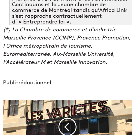
Continuums et la Jeune chambre de
commerce de Montréal tandis qu’Africa Link
s’est rapproché contractuellement
d’ « Entreprendre Ici ».
(*) La Chambre de commerce et d’industrie
Marseille Provence (CCIMP), Provence Promotion,
l’Office métropolitain de Tourisme,
Euroméditerranée, Aix-Marseille Université,
l’Accélérateur M et Marseille Innovation.
Publi-rédactionnel
L
e
C
i
n
é