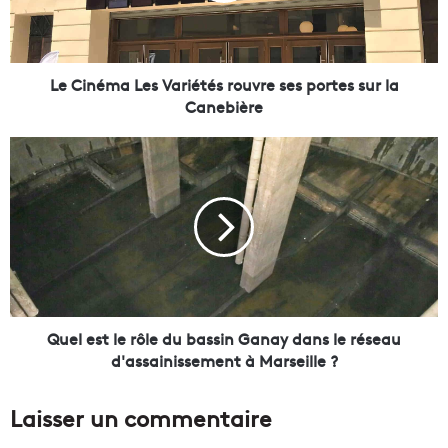
m
a
L
e
Le Cinéma Les Variétés rouvre ses portes sur la
s
Canebière
V
a
Q
r
u
i
e
é
l
t
e
é
s
s
t
r
l
o
e
u
r
Quel est le rôle du bassin Ganay dans le réseau
v
ô
d'assainissement à Marseille ?
r
l
e
e
Laisser un commentaire
s
d
e
u