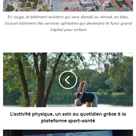
En rouge, le bâtiment existant qui sera démoli ou rénové, en bleu,
l’actuel bâtiment des services ophtalmo qui deviendra le futur grand
hôpital pour enfant
L
’
a
c
t
i
v
i
t
é
L’activité physique, un soin au quotidien grâce à la
p
plateforme sport-santé
h
y
M