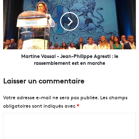
s
a
i
r
q
t
u
i
e
n
,
e
u
V
n
a
s
s
Martine Vassal - Jean-Philippe Agresti : le
o
s
rassemblement est en marche
i
a
n
l
Laisser un commentaire
a
-
u
J
q
e
Votre adresse e-mail ne sera pas publiée.
Les champs
u
a
obligatoires sont indiqués avec
*
o
n
t
-
C
i
P
d
h
o
i
i
m