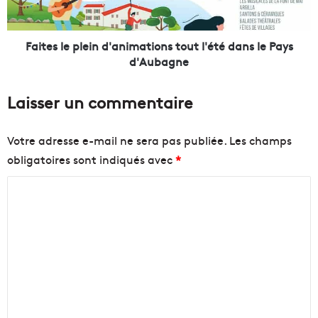
l
e
a
p
f
l
Faites le plein d'animations tout l'été dans le Pays
i
e
d'Aubagne
l
i
i
n
Laisser un commentaire
è
d
r
'
e
a
Votre adresse e-mail ne sera pas publiée.
Les champs
h
n
obligatoires sont indiqués avec
*
y
i
d
m
C
r
a
o
t
o
g
i
m
è
o
m
n
n
e
s
e
d
t
n
a
o
n
u
t