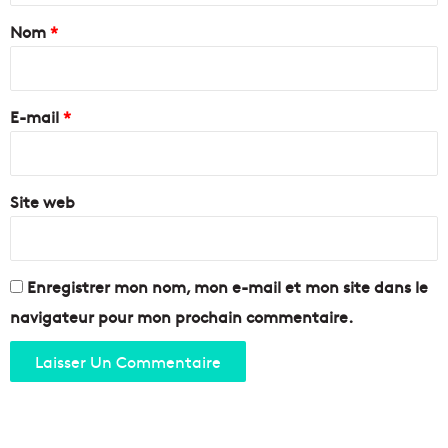
s
t
a
Nom
*
l
l
a
'
i
r
é
r
é
t
e
g
E-mail
*
é
i
d
*
o
a
n
n
Site web
s
l
e
P
a
Enregistrer mon nom, mon e-mail et mon site dans le
y
navigateur pour mon prochain commentaire.
s
d
'
A
u
b