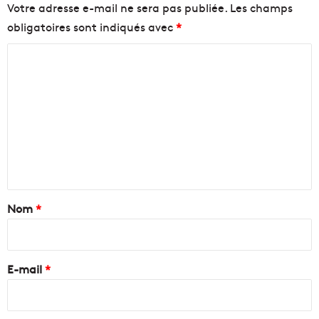
Votre adresse e-mail ne sera pas publiée.
Les champs
obligatoires sont indiqués avec
*
C
o
m
m
e
n
t
a
Nom
*
i
r
e
E-mail
*
*