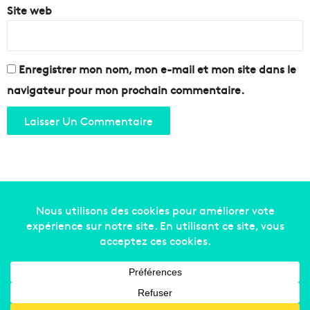
Site web
Enregistrer mon nom, mon e-mail et mon site dans le
navigateur pour mon prochain commentaire.
Copyright © 2014-2022
Made in Marseille
. Tous droits
réservés -
mentions légales
-
nous contacter
-
qui
sommes-nous
-
annonceurs
Facebook
X
Linkedin
YouTube
Instagram
RSS