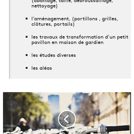
(abattage, taille, débroussaillage,
nettoyage)
l’aménagement, (portillons , grilles,
clôtures, portails)
les travaux de transformation d’un petit
pavillon en maison de gardien
les études diverses
les aléas
V
é
l
o
:
3
6