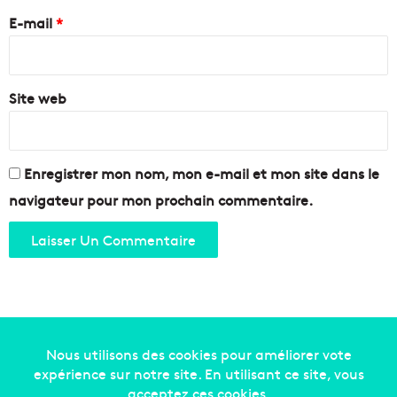
r
e
E-mail
*
t
*
e
s
Site web
Enregistrer mon nom, mon e-mail et mon site dans le
navigateur pour mon prochain commentaire.
Copyright © 2014-2022
Made in Marseille
. Tous droits