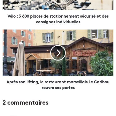
0
0
p
Vélo : 3 600 places de stationnement sécurisé et des
l
consignes individuelles
a
c
A
e
p
s
r
d
è
e
s
s
s
t
o
a
n
t
l
i
i
Après son lifting, le restaurant marseillais Le Caribou
o
f
rouvre ses portes
n
t
n
i
2 commentaires
e
n
m
g
e
,