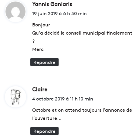
n
Yannis Ganiaris
d
l
t
e
i
19 juin 2019 à 6 h 30 min
s
r
t
é
e
Bonjour
c
s
Qu’a décidé le conseil municipal finalement
u
t
:
?
r
a
i
u
Merci
s
r
é
a
Répondre
e
n
t
t
d
m
e
a
Claire
d
s
r
i
4 octobre 2019 à 11 h 10 min
c
s
o
e
t
Octobre et on attend toujours l’annonce de
n
i
s
l’ouverture…
l
:
i
l
g
Répondre
a