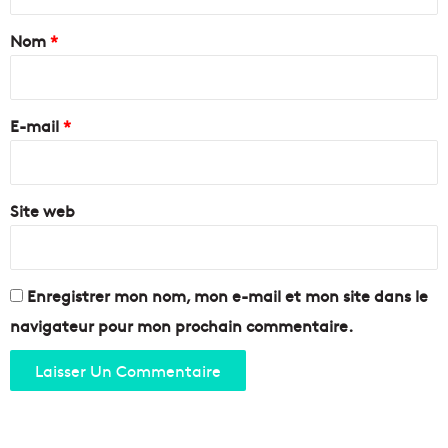
t
a
Nom
*
i
r
e
E-mail
*
*
Site web
Enregistrer mon nom, mon e-mail et mon site dans le
navigateur pour mon prochain commentaire.