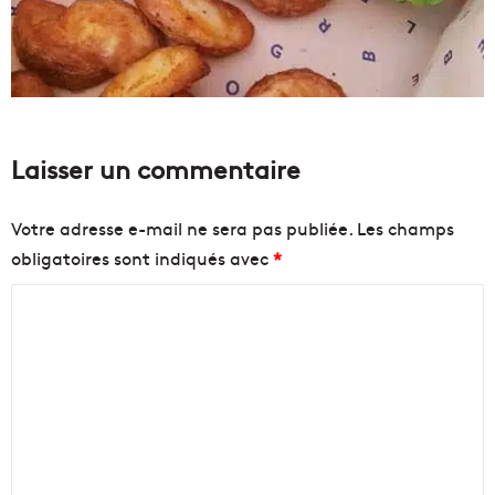
Laisser un commentaire
Votre adresse e-mail ne sera pas publiée.
Les champs
obligatoires sont indiqués avec
*
C
o
m
m
e
n