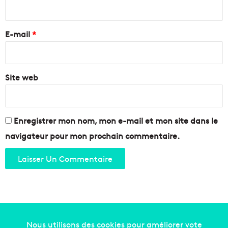
P
t
i
r
e
r
o
c
e
v
E-mail
*
y
e
c
*
n
l
c
a
e
Site web
b
l
e
s
u
Enregistrer mon nom, mon e-mail et mon site dans le
r
navigateur pour mon prochain commentaire.
l
a
C
o
r
n
i
c
h