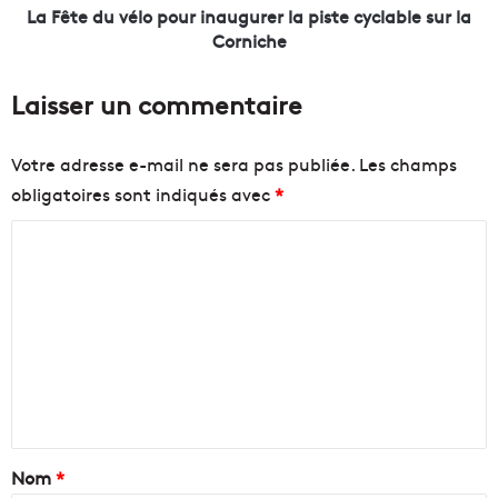
l
é
La Fête du vélo pour inaugurer la piste cyclable sur la
e
l
Corniche
i
o
n
p
Laisser un commentaire
a
o
i
u
r
r
Votre adresse e-mail ne sera pas publiée.
Les champs
c
i
obligatoires sont indiqués avec
*
e
n
t
a
C
é
u
t
g
o
é
u
m
à
r
m
A
e
i
r
e
x
l
n
-
a
e
p
t
n
i
a
Nom
*
-
s