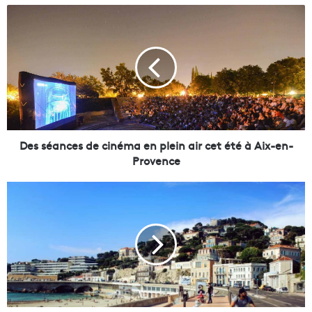
D
e
s
s
é
a
n
c
e
s
Des séances de cinéma en plein air cet été à Aix-en-
d
Provence
e
c
L
i
a
n
F
é
ê
m
t
a
e
e
d
n
u
p
v