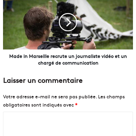
r
a
i
d
s
e
e
i
s
n
,
M
g
a
r
r
a
s
Made in Marseille recrute un journaliste vidéo et un
n
e
chargé de communication
d
i
e
l
Laisser un commentaire
s
l
a
e
m
r
Votre adresse e-mail ne sera pas publiée.
Les champs
b
e
obligatoires sont indiqués avec
*
i
c
t
r
C
i
u
o
t
o
n
e
m