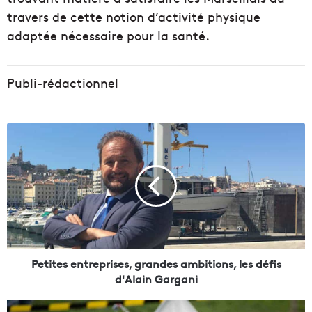
travers de cette notion d’activité physique
adaptée nécessaire pour la santé.
Publi-rédactionnel
P
e
t
i
t
e
s
e
n
t
Petites entreprises, grandes ambitions, les défis
r
d'Alain Gargani
e
p
M