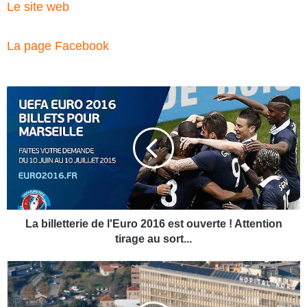
Le site web
La page Facebook
L
a
b
i
l
l
e
t
t
e
La billetterie de l'Euro 2016 est ouverte ! Attention
r
tirage au sort...
i
e
L
d
’
e
H