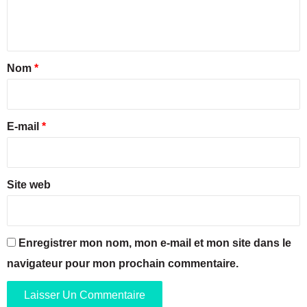
e
t
e
n
t
t
e
v
t
n
o
a
Nom
*
t
u
i
i
s
o
p
r
n
r
e
E-mail
*
t
o
i
p
*
r
o
a
s
g
Site web
e
e
d
a
e
u
s
s
Enregistrer mon nom, mon e-mail et mon site dans le
f
o
e
navigateur pour mon prochain commentaire.
r
s
t
t
.
i