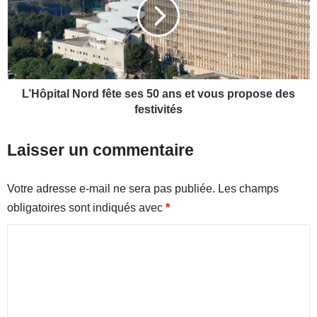
l
ô
'
p
E
i
u
t
r
a
o
l
2
N
L’Hôpital Nord fête ses 50 ans et vous propose des
0
o
festivités
1
r
6
d
Laisser un commentaire
e
f
s
ê
t
t
Votre adresse e-mail ne sera pas publiée.
Les champs
o
e
obligatoires sont indiqués avec
*
u
s
v
e
C
e
s
r
o
5
t
0
m
e
a
m
!
n
A
s