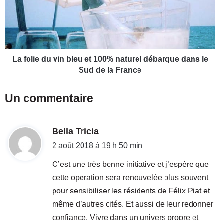
s
l
p
i
ê
e
c
d
h
u
é
v
La folie du vin bleu et 100% naturel débarque dans le
p
i
Sud de la France
u
n
i
b
Un commentaire
s
l
r
e
e
u
l
d
Bella Tricia
e
â
t
i
2 août 2018 à 19 h 50 min
c
1
t
h
0
C’est une très bonne initiative et j’espère que
é
0
cette opération sera renouvelée plus souvent
a
%
:
pour sensibiliser les résidents de Félix Piat et
u
n
l
a
même d’autres cités. Et aussi de leur redonner
a
t
confiance. Vivre dans un univers propre et