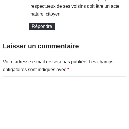
r
u
respectueux de ses voisins doit être un acte
g
r
e
naturel citoyen.
e
d
l
e
d
Répondre
M
é
a
b
r
a
Laisser un commentaire
s
r
e
q
Votre adresse e-mail ne sera pas publiée.
Les champs
i
u
l
e
obligatoires sont indiqués avec
*
l
d
e
C
a
n
o
s
m
l
e
m
S
e
u
d
n