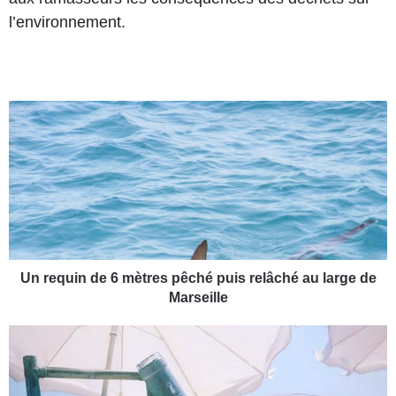
l’environnement.
U
n
r
e
q
u
i
n
d
e
Un requin de 6 mètres pêché puis relâché au large de
6
Marseille
m
è
L
t
a
r
f
e
o