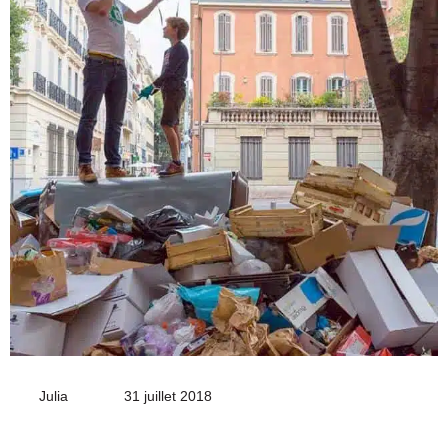
Julia
Envoyer
31 juillet 2018
un
courriel