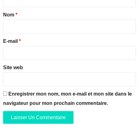
d
t
e
a
l
Nom
*
a
i
F
r
r
a
e
E-mail
*
n
*
c
e
Site web
Enregistrer mon nom, mon e-mail et mon site dans le
navigateur pour mon prochain commentaire.