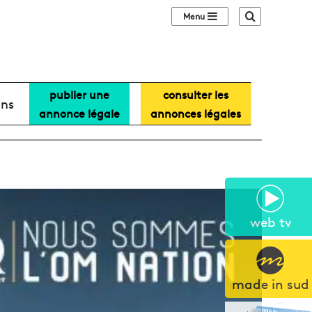
Sidebar (barre lat
Recherche
publier une
consulter les
ans
annonce légale
annonces légales
web tv
made in sud