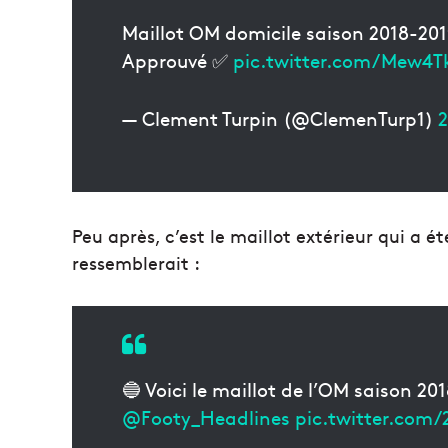
Maillot OM domicile saison 2018-20
Approuvé ✅
pic.twitter.com/Mew4T
— Clement Turpin (@ClemenTurp1)
2
Peu après, c’est le maillot extérieur qui a été
ressemblerait :
🔵 Voici le maillot de l’OM saison 2
@Footy_Headlines
pic.twitter.com