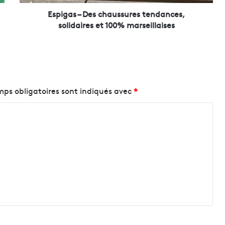
D
e
Espigas – Des chaussures tendances,
s
solidaires et 100% marseillaises
c
h
a
u
s
s
ps obligatoires sont indiqués avec
*
u
r
e
s
t
e
n
d
a
n
c
e
s