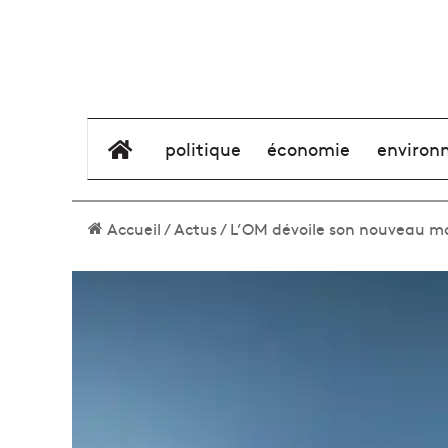
élément de menu
politique
économie
environ
Accueil
/
Actus
/
L’OM dévoile son nouveau mai