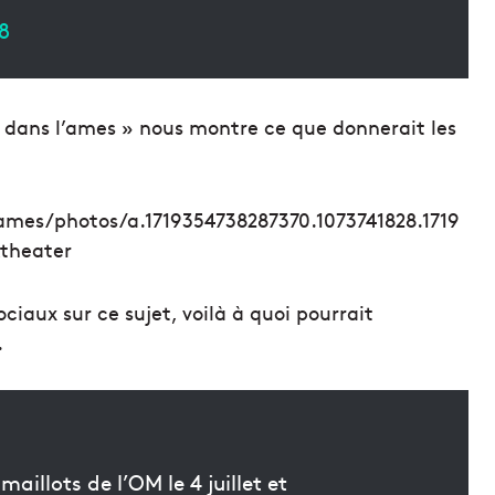
18
is dans l’ames » nous montre ce que donnerait les
mes/photos/a.1719354738287370.1073741828.1719
theater
ociaux sur ce sujet, voilà à quoi pourrait
.
aillots de l’OM le 4 juillet et