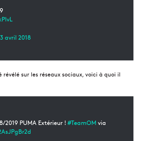
19
kPlvL
3 avril 2018
 révélé sur les réseaux sociaux, voici à quoi il
018/2019 PUMA Extérieur !
#TeamOM
via
/2AsJPgBr2d