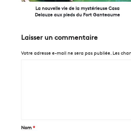
l
e
La nouvelle vie de la mystérieuse Casa
v
Delauze aux pieds du Fort Ganteaume
i
e
d
Laisser un commentaire
e
l
a
Votre adresse e-mail ne sera pas publiée.
Les cham
m
y
C
s
o
t
é
m
r
m
i
e
e
u
n
s
t
e
C
a
Nom
*
a