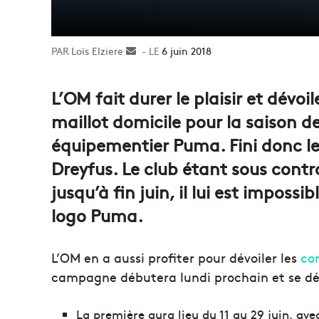
Loïs Elziere
Envoyer
6 juin 2018
un
courriel
L’OM fait durer le plaisir et dévo
maillot domicile pour la saison de
équipementier Puma. Fini donc le
Dreyfus. Le club étant sous cont
jusqu’à fin juin, il lui est impossi
logo Puma.
L’OM en a aussi profiter pour dévoiler les
con
campagne débutera lundi prochain et se dé
La première aura lieu du 11 au 29 juin, a