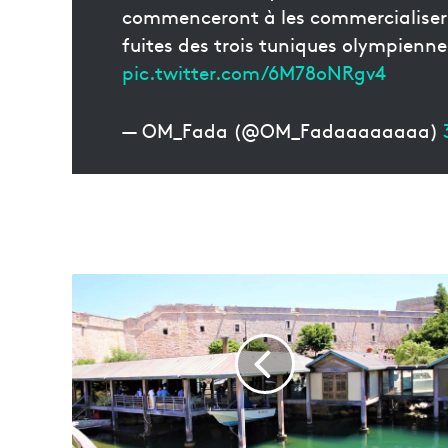
commenceront à les commercialiser d
fuites des trois tuniques olympienn
pic.twitter.com/6M78oNRgv4
— OM_Fada (@OM_Fadaaaaaaaa)
L
a
n
o
u
v
e
l