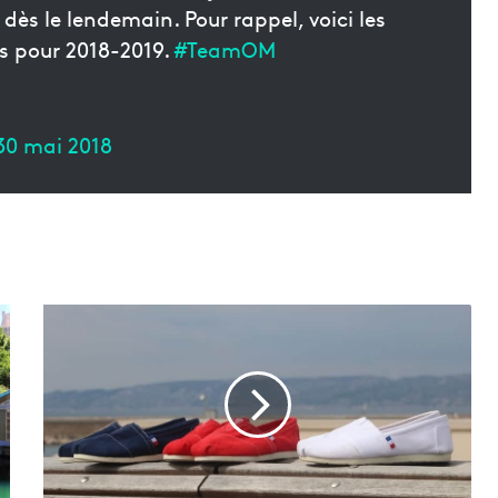
ès le lendemain. Pour rappel, voici les
es pour 2018-2019.
#TeamOM
30 mai 2018
E
s
p
i
g
a
s
–