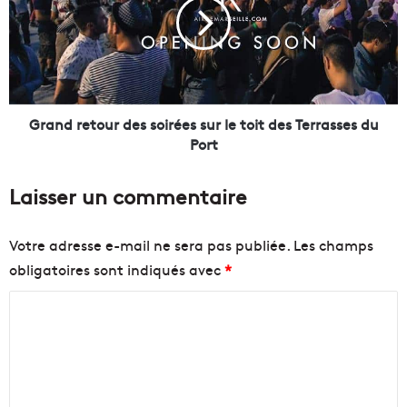
e
n
s
d
C
r
a
e
l
t
a
o
n
u
Grand retour des soirées sur le toit des Terrasses du
q
r
Port
u
d
e
e
Laisser un commentaire
s
s
:
s
l
o
Votre adresse e-mail ne sera pas publiée.
Les champs
a
i
obligatoires sont indiqués avec
*
n
r
o
é
C
u
e
v
s
o
e
s
m
l
u
m
l
r
e