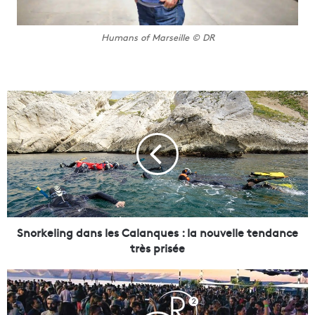
Humans of Marseille © DR
S
n
o
r
k
e
l
i
n
g
Snorkeling dans les Calanques : la nouvelle tendance
d
très prisée
a
n
G
s
r
l
a