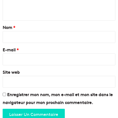
l
e
t
e
n
e
t
n
o
t
d
i
a
Nom
*
a
t
n
d
i
c
e
r
e
s
e
t
E-mail
*
T
r
e
*
è
r
s
r
p
Site web
a
r
s
i
s
s
e
é
s
Enregistrer mon nom, mon e-mail et mon site dans le
e
d
navigateur pour mon prochain commentaire.
u
P
o