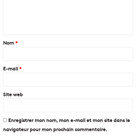
m
r
s
c
v
e
a
o
n
t
n
o
t
t
d
r
a
Nom
*
e
é
s
v
i
s
o
r
t
l
e
a
E-mail
*
u
r
t
*
t
i
u
o
p
Site web
n
s
n
e
r
l
Enregistrer mon nom, mon e-mail et mon site dans le
a
navigateur pour mon prochain commentaire.
c