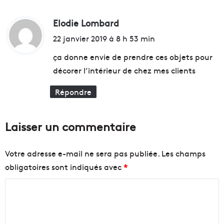
u
n
b
e
m
Elodie Lombard
d
s
a
,
i
22 janvier 2019 à 8 h 53 min
r
c
t
s
a
ça donne envie de prendre ces objets pour
e
c
décorer l’intérieur de chez mes clients
i
a
:
l
h
Répondre
l
u
a
è
i
t
Laisser un commentaire
s
e
f
s
a
e
Votre adresse e-mail ne sera pas publiée.
Les champs
i
t
obligatoires sont indiqués avec
*
t
p
s
a
C
o
t
n
a
o
m
t
m
e
e