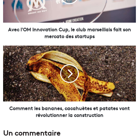
'
O
M
I
n
Avec l'OM Innovation Cup, le club marseillais fait son
n
mercato des startups
o
v
C
a
o
t
m
i
m
o
e
n
n
C
t
u
l
p
e
,
s
Comment les bananes, cacahuètes et patates vont
l
b
révolutionner la construction
e
a
c
n
Un commentaire
l
a