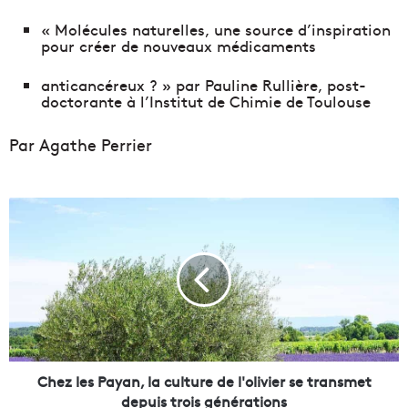
« Molécules naturelles, une source d’inspiration
pour créer de nouveaux médicaments
anticancéreux ? » par Pauline Rullière, post-
doctorante à l’Institut de Chimie de Toulouse
Par Agathe Perrier
C
h
e
z
l
e
s
P
a
y
Chez les Payan, la culture de l'olivier se transmet
a
depuis trois générations