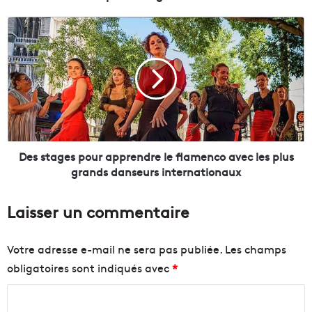
n
,
D
l
e
a
s
c
s
u
t
l
a
t
g
u
e
r
s
e
p
Des stages pour apprendre le flamenco avec les plus
d
o
grands danseurs internationaux
e
u
l
r
Laisser un commentaire
'
a
o
p
l
p
Votre adresse e-mail ne sera pas publiée.
Les champs
i
r
obligatoires sont indiqués avec
*
v
e
i
n
C
e
d