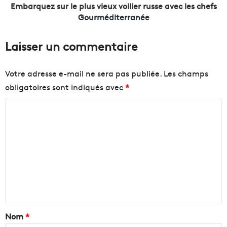
l
s
Embarquez sur le plus vieux voilier russe avec les chefs
’
u
Gourméditerranée
a
r
n
l
Laisser un commentaire
t
e
i
p
-
l
Votre adresse e-mail ne sera pas publiée.
Les champs
g
u
obligatoires sont indiqués avec
*
a
s
s
v
C
p
i
i
e
o
l
u
m
e
x
m
1
v
1
o
e
a
i
n
v
l
r
i
t
i
e
a
Nom
*
l
r