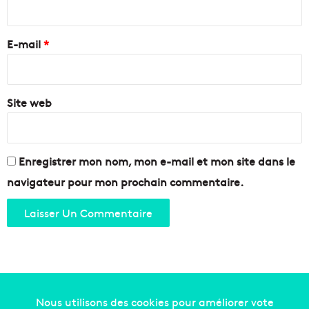
r
i
u
r
s
e
E-mail
*
s
e
*
a
v
Site web
e
c
l
e
s
Enregistrer mon nom, mon e-mail et mon site dans le
c
navigateur pour mon prochain commentaire.
h
e
f
s
G
o
u
r
m