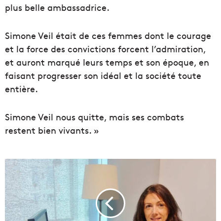
plus belle ambassadrice.
Simone Veil était de ces femmes dont le courage
et la force des convictions forcent l’admiration,
et auront marqué leurs temps et son époque, en
faisant progresser son idéal et la société tout
e
entière.
Simone Veil nous quitte, mais ses combats
restent bien vivants. »
S
t
é
p
h
a