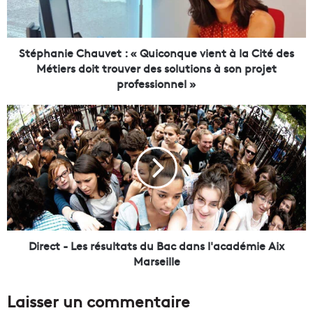
n
i
e
C
Stéphanie Chauvet : « Quiconque vient à la Cité des
h
Métiers doit trouver des solutions à son projet
a
professionnel »
u
v
D
e
i
t
r
:
e
«
c
t
Q
-
u
L
i
e
c
s
Direct - Les résultats du Bac dans l'académie Aix
o
r
Marseille
n
é
q
s
Laisser un commentaire
u
u