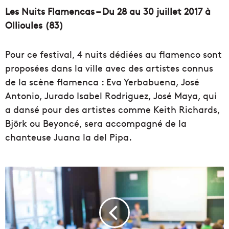
Les Nuits Flamencas – Du 28 au 30 juillet 2017 à
Ollioules (83)
Pour ce festival, 4 nuits dédiées au flamenco sont
proposées dans la ville avec des artistes connus
de la scène flamenca : Eva Yerbabuena, José
Antonio, Jurado Isabel Rodriguez, José Maya, qui
a dansé pour des artistes comme Keith Richards,
Björk ou Beyoncé, sera accompagné de la
chanteuse Juana la del Pipa.
J
o
u
r
n
é