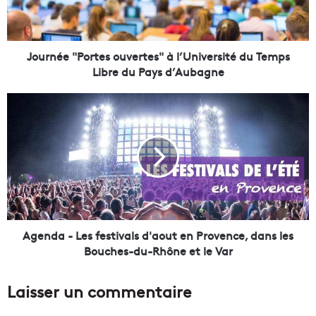
e
"
P
o
Journée "Portes ouvertes" à l’Université du Temps
r
Libre du Pays d’Aubagne
t
e
A
s
g
o
e
u
n
v
d
e
a
r
-
t
L
e
e
s
s
Agenda - Les festivals d'aout en Provence, dans les
"
f
Bouches-du-Rhône et le Var
à
e
l
s
Laisser un commentaire
’
t
U
i