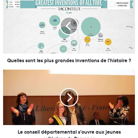
Q
u
e
l
l
e
s
s
o
n
Quelles sont les plus grandes inventions de l'histoire ?
t
l
L
e
e
s
c
p
o
l
n
u
s
s
e
g
i
r
l
a
d
Le conseil départemental s'ouvre aux jeunes
n
é