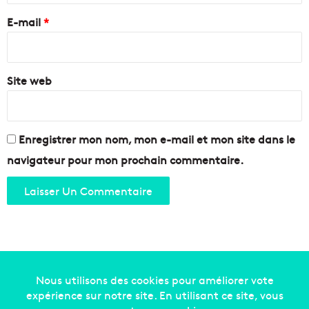
o
j
e
E-mail
*
i
e
r
u
*
e
n
?
e
Site web
s
c
o
l
l
Enregistrer mon nom, mon e-mail et mon site dans le
é
navigateur pour mon prochain commentaire.
g
i
e
n
s
d
e
P
r
Copyright © 2014-2022
Made in Marseille
. Tous droits
o