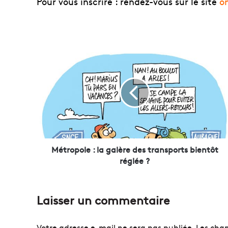
Pour vous inscrire : rendez-vous sur le site
o
M
é
t
r
o
p
o
l
e
:
Métropole : la galère des transports bientôt
l
réglée ?
a
g
a
Laisser un commentaire
l
è
r
Votre adresse e-mail ne sera pas publiée.
Les cham