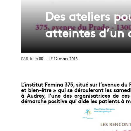
Des ateliers po
atteintes d’un
Julia
Envoyer
12 mars 2015
un
courriel
L’institut Femina 375, situé sur l’avenue du
et bien-être » qui se dérouleront les samed
à Audrey, l’une des organisatrices de ces
démarche positive qui aide les patients à m