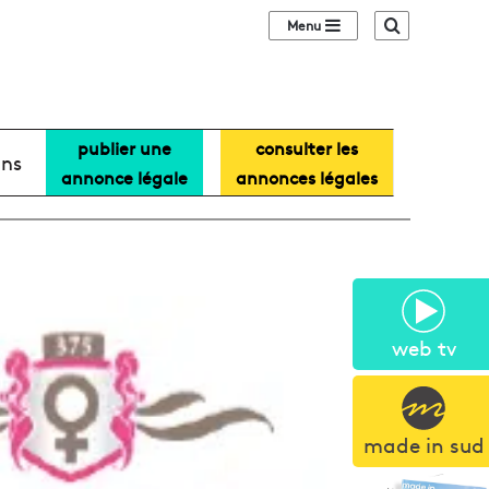
Sidebar (barre lat
Recherche
publier une
consulter les
ans
annonce légale
annonces légales
web tv
made in sud