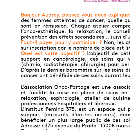
Bonjour Audrey, pouvez-vous nous expliquer 
des femmes atteintes de cancer, quelle que
sont en rémission. Chaque atelier compr
l’onco-esthétique, la relaxation, le consei
prévention des effets secondaires… suivi d’u
Faut-il payer pour y participer ?
Non, les at
sur inscription car le nombre de place est li
Quel est votre objectif ?
L’objectif de cet
support en cancérologie, ces soins qui 
(chimio, radiothérapie, chirurgie) pour pe
D’après le dernier baromètre sur les soins 
cancer ont bénéficié de ces soins durant le
L’association Onco-Partage est une associ
et facilite la mise en place de soins en 
relaxation, sophrologie, atelier de cuis
professionnels hospitaliers et libéraux.
L’institut Femina 375, est un espace qui p
support (entourés d’autres acteurs) dan
bénéficier un plus large public de ces so
Adresse : 375 avenue du Prado – 13008 marse