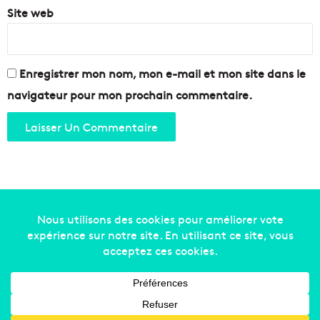
Site web
Enregistrer mon nom, mon e-mail et mon site dans le
navigateur pour mon prochain commentaire.
Copyright © 2014-2022
Made in Marseille
. Tous droits
réservés -
mentions légales
-
nous contacter
-
qui
sommes-nous
-
annonceurs
Facebook
X
Linkedin
YouTube
Instagram
RSS