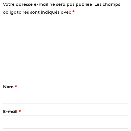
Votre adresse e-mail ne sera pas publiée.
Les champs
obligatoires sont indiqués avec
*
C
o
m
m
e
n
t
a
Nom
*
i
r
e
E-mail
*
*