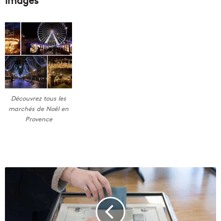
Découvrez tous les
marchés de Noël en
Provence
P
o
u
r
q