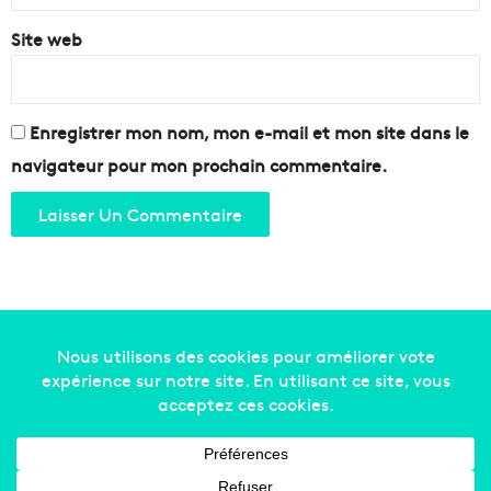
?
d
Site web
e
s
J
e
u
Enregistrer mon nom, mon e-mail et mon site dans le
n
navigateur pour mon prochain commentaire.
e
s
T
a
l
e
n
t
s
Copyright © 2014-2022
Made in Marseille
. Tous droits
m
a
réservés -
mentions légales
-
nous contacter
-
qui
r
sommes-nous
-
annonceurs
s
e