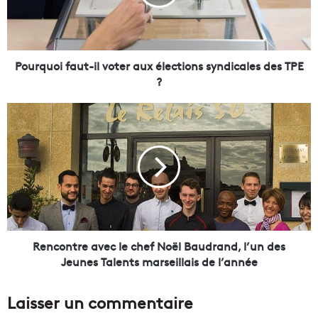
u
o
i
f
a
Pourquoi faut-il voter aux élections syndicales des TPE
u
?
t
-
R
i
e
l
n
v
c
o
o
t
n
e
t
r
r
a
e
u
a
Rencontre avec le chef Noël Baudrand, l’un des
x
v
Jeunes Talents marseillais de l’année
é
e
l
c
Laisser un commentaire
e
l
c