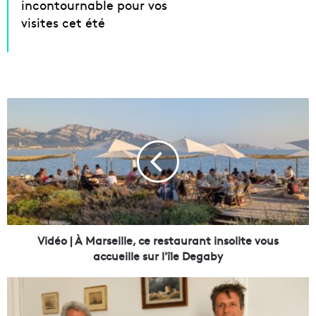
incontournable pour vos
visites cet été
V
i
d
é
o
|
À
M
a
r
Vidéo | À Marseille, ce restaurant insolite vous
s
accueille sur l'île Degaby
e
i
C
l
h
l
a