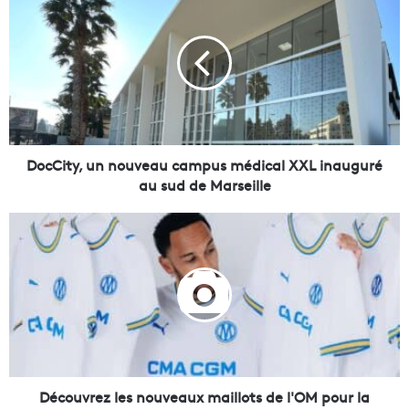
o
c
C
i
t
y
,
u
n
DocCity, un nouveau campus médical XXL inauguré
n
au sud de Marseille
o
u
D
v
é
e
c
a
o
u
u
c
v
a
r
m
e
p
z
u
l
Découvrez les nouveaux maillots de l'OM pour la