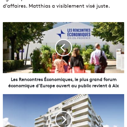
d’affaires. Matthias a visiblement visé juste.
L
e
s
R
e
n
c
o
n
t
Les Rencontres Économiques, le plus grand forum
r
économique d’Europe ouvert au public revient à Aix
e
s
S
É
p
c
o
o
r
n
t
o
,