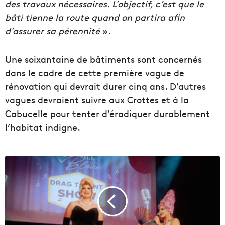
des travaux nécessaires. L’objectif, c’est que le
bâti tienne la route quand on partira afin
d’assurer sa pérennité
».
Une soixantaine de bâtiments sont concernés
dans le cadre de cette première vague de
rénovation qui devrait durer cinq ans. D’autres
vagues devraient suivre aux Crottes et à la
Cabucelle pour tenter d’éradiquer durablement
l’habitat indigne.
À
M
a
r
s
e
i