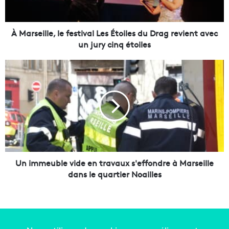
l
l
e
À Marseille, le festival Les Étoiles du Drag revient avec
,
un jury cinq étoiles
l
e
U
f
n
e
i
s
m
t
m
i
e
v
u
a
b
l
l
L
e
Un immeuble vide en travaux s'effondre à Marseille
e
v
dans le quartier Noailles
s
i
É
d
t
e
o
e
i
n