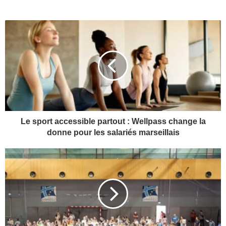
L
e
s
p
o
r
t
a
c
c
Le sport accessible partout : Wellpass change la
e
donne pour les salariés marseillais
s
s
S
i
p
b
o
l
r
e
t
p
i
a
n