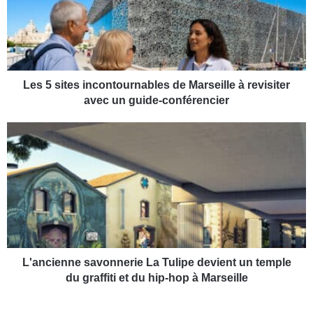
s
i
t
e
s
i
Les 5 sites incontournables de Marseille à revisiter
n
avec un guide-conférencier
c
o
L
n
'
t
a
o
n
u
c
r
i
n
e
a
n
b
n
l
e
L'ancienne savonnerie La Tulipe devient un temple
e
s
du graffiti et du hip-hop à Marseille
s
a
d
v