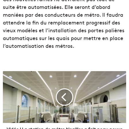
suite être automatisées. Elle seront d’abord
maniées par des conducteurs de métro. Il faudra
attendre la fin du remplacement progressif des
vieux modèles et l’installation des portes palières
automatiques sur les quais pour mettre en place
l’automatisation des métros.
V
i
d
é
o
|
L
a
s
t