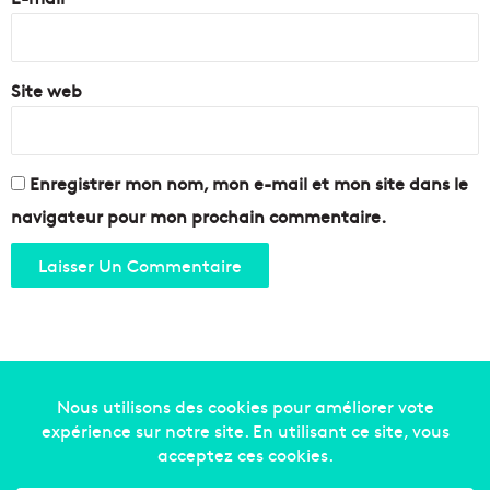
*
Site web
Enregistrer mon nom, mon e-mail et mon site dans le
navigateur pour mon prochain commentaire.
Copyright © 2014-2022
Made in Marseille
. Tous droits
réservés -
mentions légales
-
nous contacter
-
qui