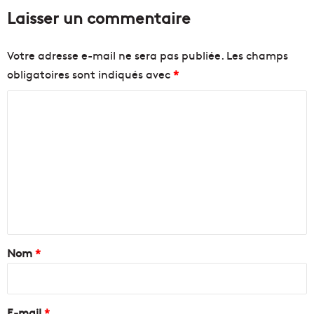
Laisser un commentaire
Votre adresse e-mail ne sera pas publiée.
Les champs
obligatoires sont indiqués avec
*
C
o
m
m
e
n
t
a
Nom
*
i
r
e
E-mail
*