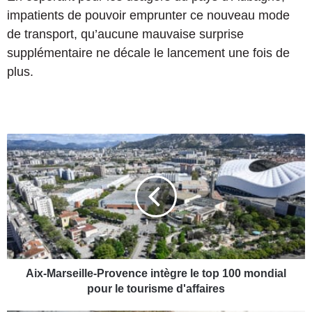
impatients de pouvoir emprunter ce nouveau mode
de transport, qu’aucune mauvaise surprise
supplémentaire ne décale le lancement une fois de
plus.
A
i
x
-
M
a
r
s
e
i
Aix-Marseille-Provence intègre le top 100 mondial
l
pour le tourisme d'affaires
l