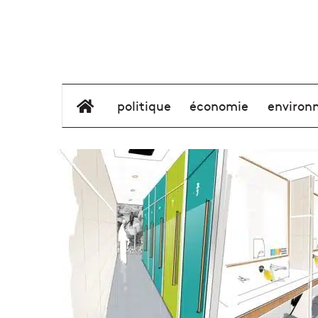
élément de menu
politique
économie
environ