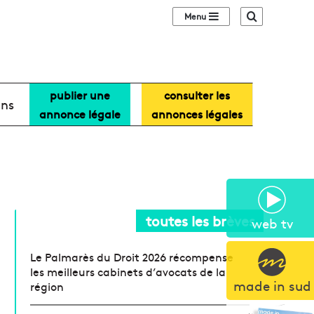
Sidebar (barre lat
Recherche
publier une
consulter les
ans
annonce légale
annonces légales
toutes les brèves
web tv
Le Palmarès du Droit 2026 récompense
les meilleurs cabinets d’avocats de la
made in sud
région