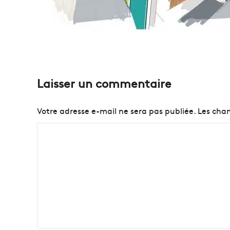
Laisser un commentaire
Votre adresse e-mail ne sera pas publiée.
Les cham
C
o
m
m
e
n
t