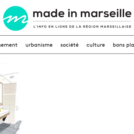
nement
urbanisme
société
culture
bons pl