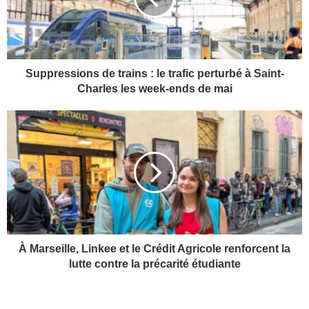
r
e
s
s
i
o
Suppressions de trains : le trafic perturbé à Saint-
n
Charles les week-ends de mai
s
d
À
e
M
t
a
r
r
a
s
i
e
n
i
s
l
:
l
l
e
À Marseille, Linkee et le Crédit Agricole renforcent la
e
,
lutte contre la précarité étudiante
t
L
r
i
a
n