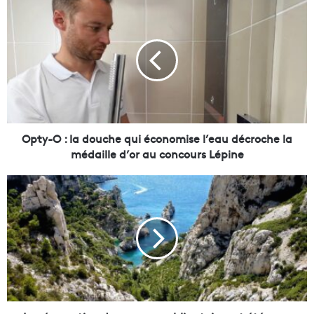
O
p
t
y
-
O
:
l
a
d
Opty-O : la douche qui économise l’eau décroche la
o
médaille d’or au concours Lépine
u
c
L
h
a
e
r
q
é
u
s
i
e
é
r
c
v
o
a
n