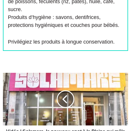
de poissons, féculents (riz, pâtes), huile, café,
sucre.
Produits d’hygiène : savons, dentifrices,
protections hygiéniques et couches pour bébés.
Privilégiez les produits à longue conservation.
V
i
d
é
o
|
S
o
l